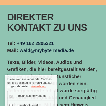
DIREKTER
KONTAKT ZU UNS
Tel:
+49 162 2805321
Mail:
wald@mybyte-media.de
Texte, Bilder, Videos, Audios und
Grafiken, die hier bereitgestellt werden,
können teilweise mit Künstlicher
Diese Website verwendet Cookies,
Intelligenz (KI) erstellt worden sein.
um die bestmögliche Funktionalität
zu gewährleisten.
Weiterlesen
Jeder generierte Inhalt wurde sorgfältig
Technisch notwendige
überprüft, um Qualität und Genauigkeit
sicherzustellen. Mit diesem Hinweis
Facebook-Pixel