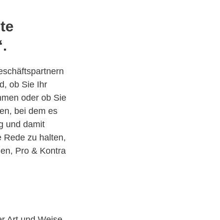
ste
“.
eschäftspartnern
d, ob Sie Ihr
mmen oder ob Sie
en, bei dem es
g und damit
e Rede zu halten,
men, Pro & Kontra
er Art und Weise