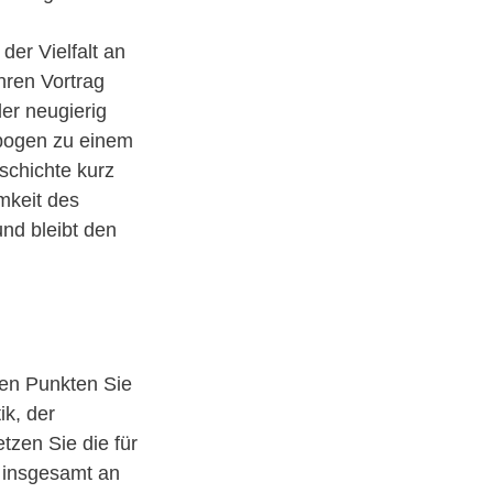
der Vielfalt an
Ihren Vortrag
der neugierig
bogen zu einem
schichte kurz
mkeit des
und bleibt den
hen Punkten Sie
ik, der
zen Sie die für
s insgesamt an