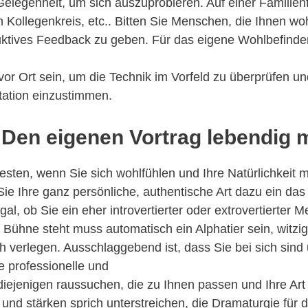
Gelegenheit, um sich auszuprobieren. Auf einer Familienf
n Kollegenkreis, etc.. Bitten Sie Menschen, die Ihnen w
uktives Feedback zu geben. Für das eigene Wohlbefinden
 vor Ort sein, um die Technik im Vorfeld zu überprüfen u
tation einzustimmen.
: Den eigenen Vortrag lebendig
sten, wenn Sie sich wohlfühlen und Ihre Natürlichkeit m
Sie Ihre ganz persönliche, authentische Art dazu ein da
gal, ob Sie ein eher introvertierter oder extrovertierter 
r Bühne steht muss automatisch ein Alphatier sein, witzig
 verlegen. Ausschlaggebend ist, dass Sie bei sich sind
ine professionelle und
iejenigen raussuchen, die zu Ihnen passen und Ihre Art u
und stärken sprich unterstreichen, die Dramaturgie für 