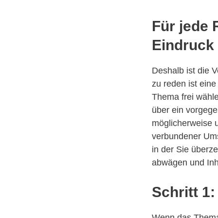
Für jede
Eindruck z
Deshalb ist die 
zu reden ist eine
Thema frei wähl
über ein vorge
möglicherweise u
verbundener Umsä
in der Sie über
abwägen und Inha
Schritt 1
Wenn das Thema f