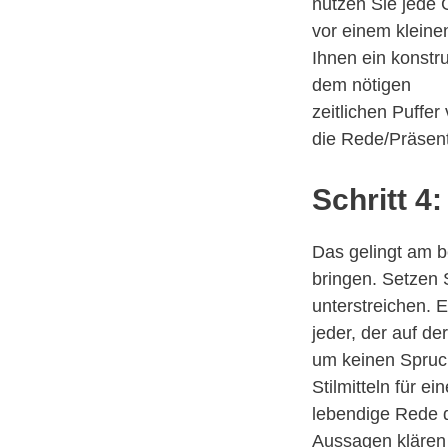
nutzen Sie jede 
vor einem kleine
Ihnen ein konstr
dem nötigen
zeitlichen Puffer
die Rede/Präsen
Schritt 4
Das gelingt am be
bringen. Setzen 
unterstreichen. E
jeder, der auf de
um keinen Spruch
Stilmitteln für e
lebendige Rede d
Aussagen klären 