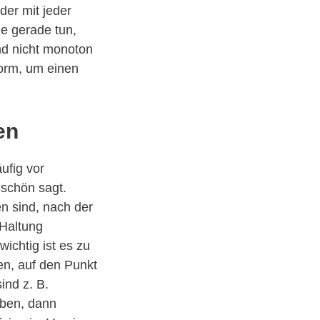
der mit jeder
e gerade tun,
und nicht monoton
norm, um einen
en
ufig vor
 schön sagt.
en sind, nach der
 Haltung
wichtig ist es zu
en, auf den Punkt
ind z. B.
aben, dann