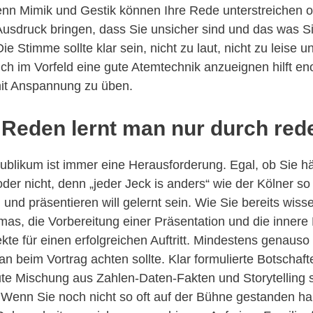
 denn Mimik und Gestik können Ihre Rede unterstreichen o
sdruck bringen, dass Sie unsicher sind und das was Si
Die Stimme sollte klar sein, nicht zu laut, nicht zu leise 
ch im Vorfeld eine gute Atemtechnik anzueignen hilft e
t Anspannung zu üben.
: Reden lernt man nur durch red
Publikum ist immer eine Herausforderung. Egal, ob Sie hä
der nicht, denn „jeder Jeck is anders“ wie der Kölner so
 und präsentieren will gelernt sein. Wie Sie bereits wiss
as, die Vorbereitung einer Präsentation und die innere
te für einen erfolgreichen Auftritt. Mindestens genauso 
n beim Vortrag achten sollte. Klar formulierte Botschaft
e Mischung aus Zahlen-Daten-Fakten und Storytelling s
 Wenn Sie noch nicht so oft auf der Bühne gestanden h