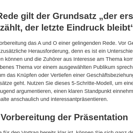
 Rede gilt der Grundsatz „der er
ählt, der letzte Eindruck bleibt
Vorbereitung das A und O einer gelingenden Rede. Vor G
 zusätzliche Herausforderung, denn es ist ein Unterschie
en können und die Zuhörer aus Interesse am Thema ko
gebenes Thema vor einem ausgewählten Publikum sprech
m das Knüpfen oder Vertiefen einer Geschäftsbeziehun
tze geht. Nutzen Sie dieses 5-Schritte-Modell, um ein
zeugend argumentieren, einen klaren Standpunkt einneh
lte anschaulich und interessantpräsentieren.
: Vorbereitung der Präsentation
ür den Vortrag bereits klar ist, können Sie sich ganz d